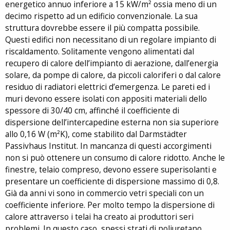
energetico annuo inferiore a 15 kW/m² ossia meno di un
decimo rispetto ad un edificio convenzionale. La sua
struttura dovrebbe essere il più compatta possibile.
Questi edifici non necessitano di un regolare impianto di
riscaldamento. Solitamente vengono alimentati dal
recupero di calore dell’impianto di aerazione, dall’energia
solare, da pompe di calore, da piccoli caloriferi o dal calore
residuo di radiatori elettrici d’emergenza. Le pareti ed i
muri devono essere isolati con appositi materiali dello
spessore di 30/40 cm, affinché il coefficiente di
dispersione dell’intercapedine esterna non sia superiore
allo 0,16 W (m²K), come stabilito dal Darmstädter
Passivhaus Institut. In mancanza di questi accorgimenti
non si può ottenere un consumo di calore ridotto. Anche le
finestre, telaio compreso, devono essere superisolanti e
presentare un coefficiente di dispersione massimo di 0,8.
Già da anni vi sono in commercio vetri speciali con un
coefficiente inferiore. Per molto tempo la dispersione di
calore attraverso i telai ha creato ai produttori seri
problemi. In questo caso, spessi strati di poliuretano