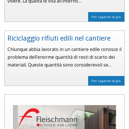
vivere. La qualità di vita all’interno…
Per saperne di più
Riciclaggio rifiuti edili nel cantiere
Chiunque abbia lavorato in un cantiere edile conosce il
problema dell’enorme quantitá di resti di scarto dei
materiali. Queste quantità sono considerevoli se…
Per saperne di più