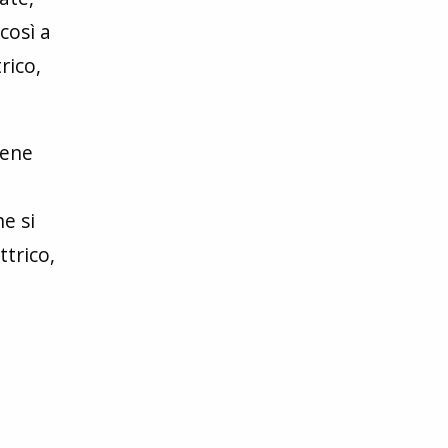
così a
rico,
iene
he si
trico,