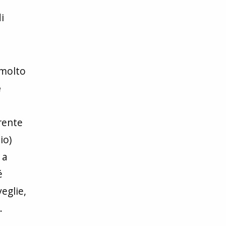
i
 molto
e
rrente
io)
 a
é
eglie,
.