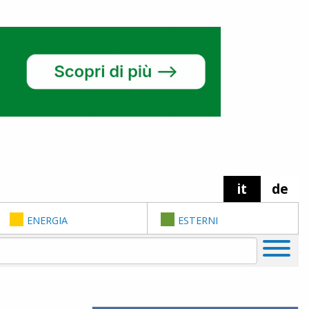
it
de
ENERGIA
ESTERNI