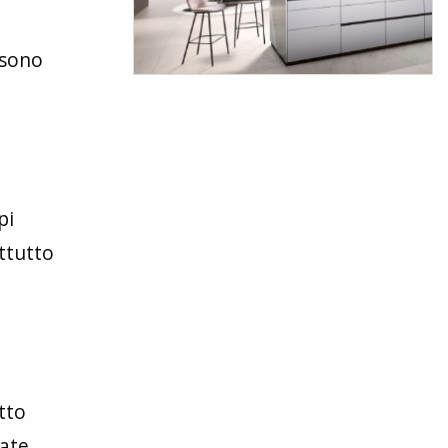
 sono
pi
ttutto
tto
ate,