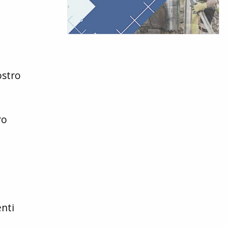
ostro
ro
nti