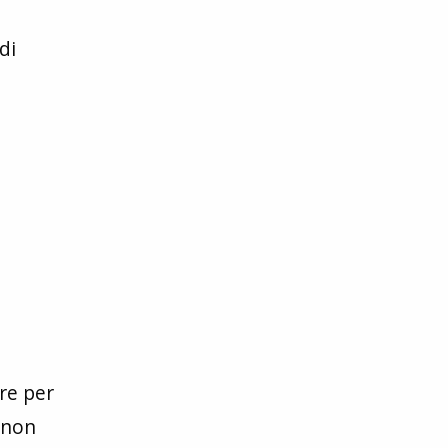
di
ire per
 non