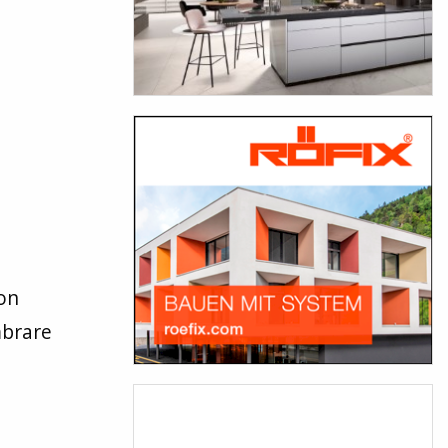
Con
mbrare