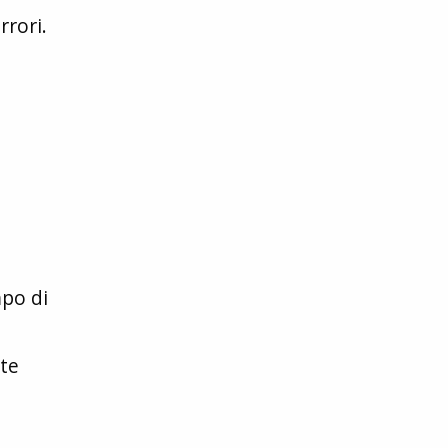
rrori.
mpo di
nte