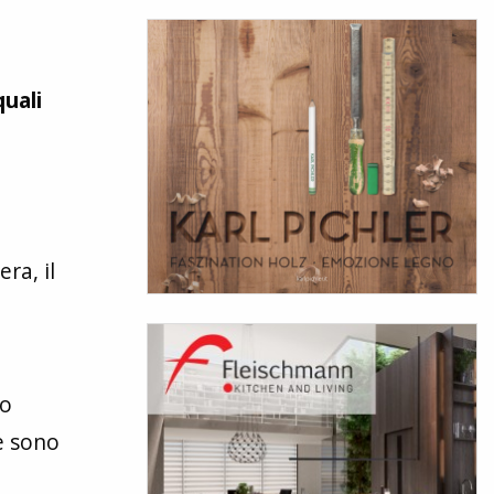
quali
ra, il
lo
e sono