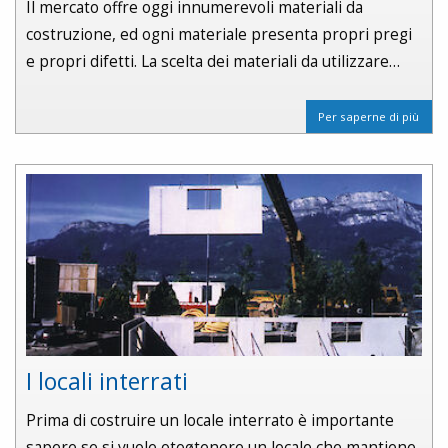
Il mercato offre oggi innumerevoli materiali da
costruzione, ed ogni materiale presenta propri pregi
e propri difetti. La scelta dei materiali da utilizzare…
Per saperne di più
I locali interrati
Prima di costruire un locale interrato è importante
sapere se si vuole otoøtenere un locale che mantiene