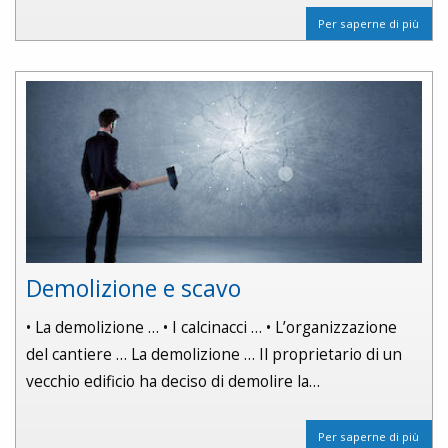
Per saperne di più
Demolizione e scavo
• La demolizione … • I calcinacci … • L’organizzazione
del cantiere … La demolizione … Il proprietario di un
vecchio edificio ha deciso di demolire la…
Per saperne di più