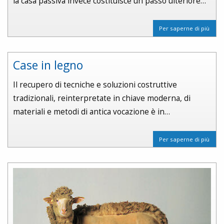
la casa passiva invece costituisce un passo ulteriore…
Per saperne di più
Case in legno
Il recupero di tecniche e soluzioni costruttive
tradizionali, reinterpretate in chiave moderna, di
materiali e metodi di antica vocazione è in…
Per saperne di più