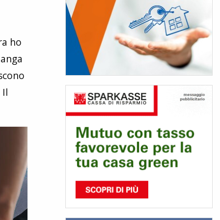
ra ho
imanga
iscono
Il