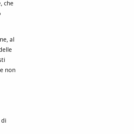
e, che
o
ne, al
delle
ti
ere non
 di