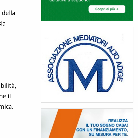
 della
sia
bilità,
he il
mica.