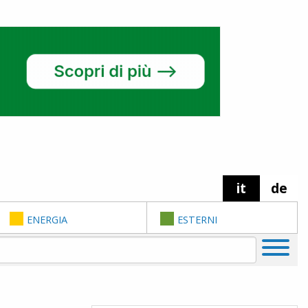
it
de
ENERGIA
ESTERNI