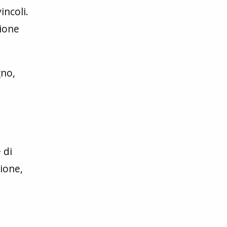
incoli.
sione
gno,
 di
ione,