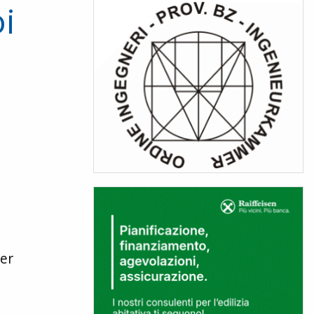
i
per