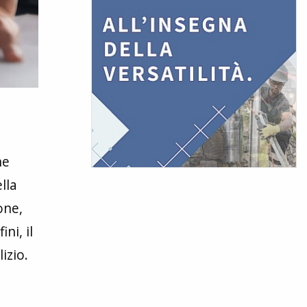
he
lla
one,
ni, il
izio.