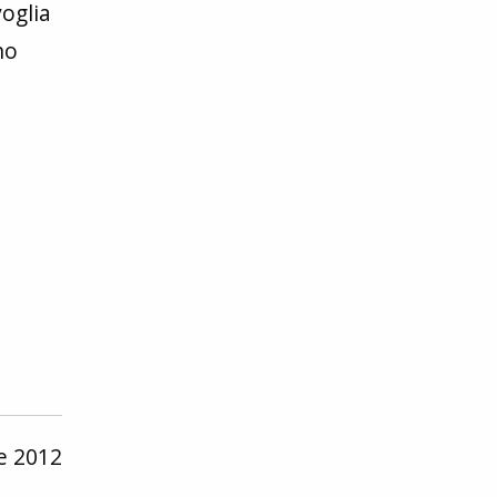
voglia
no
ee 2012