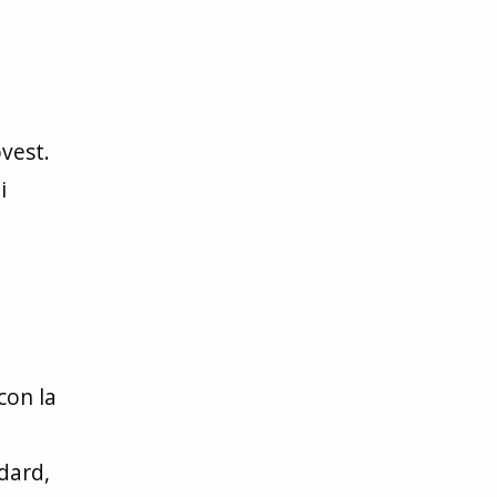
ovest.
i
con la
ndard,