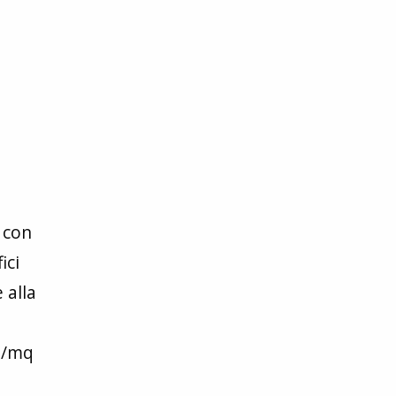
) con
ici
 alla
tt/mq