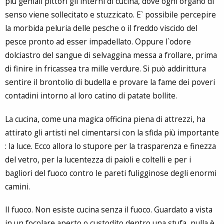
più geniali pittori gli interni di cucina, dove ogni organo di
senso viene sollecitato e stuzzicato. E` possibile percepire
la morbida peluria delle pesche o il freddo viscido del
pesce pronto ad esser impadellato. Oppure l`odore
dolciastro del sangue di selvaggina messa a frollare, prima
di finire in fricassea tra mille verdure. Si può addirittura
sentire il brontolio di budella e provare la fame dei poveri
contadini intorno al loro catino di patate bollite.
La cucina, come una magica officina piena di attrezzi, ha
attirato gli artisti nel cimentarsi con la sfida più importante
: la luce. Ecco allora lo stupore per la trasparenza e finezza
del vetro, per la lucentezza di paioli e coltelli e per i
bagliori del fuoco contro le pareti fuligginose degli enormi
camini.
Il fuoco. Non esiste cucina senza il fuoco. Guardato a vista
in un focolare aperto o custodito dentro una stufa, nulla è