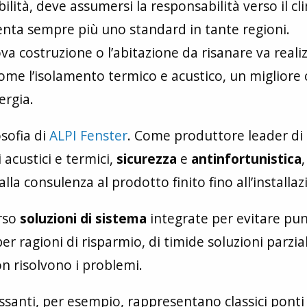
bilità, deve assumersi la responsabilità verso il cl
enta sempre più uno standard in tante regioni.
a costruzione o l’abitazione da risanare va reali
come l’isolamento termico e acustico, un migliore 
ergia.
osofia di
ALPI Fenster
. Come produttore leader di
 acustici e termici,
sicurezza
e
antinfortunistica
lla consulenza al prodotto finito fino all’installaz
erso
soluzioni di sistema
integrate per evitare pun
r ragioni di risparmio, di timide soluzioni parzial
n risolvono i problemi.
assanti, per esempio, rappresentano classici ponti