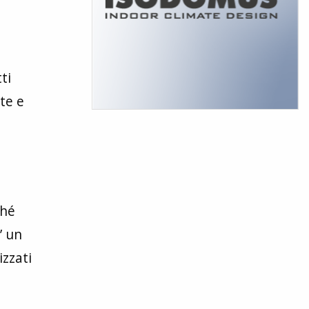
ti
te e
ché
’ un
izzati