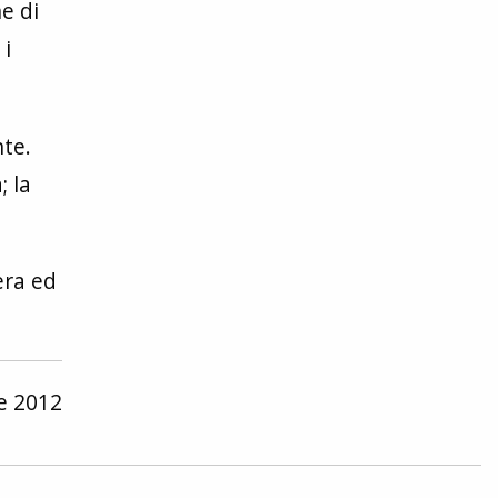
e di
 i
nte.
; la
era ed
ee 2012