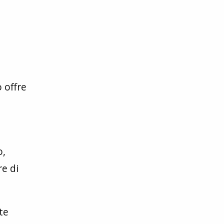
o offre
o,
re di
te