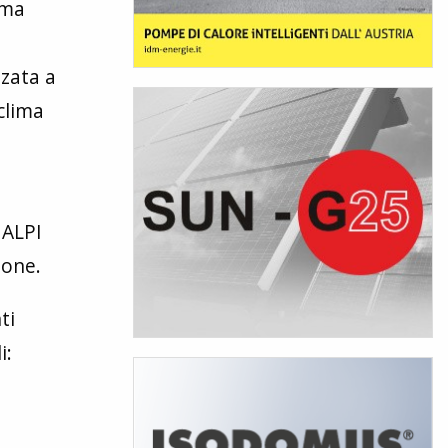
ima
zzata a
clima
, ALPI
ione.
ti
i: